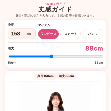
Melffyガイド
丈感ガイド
身長と商品の長さを入力して、丈感の目安を確認できます。
身長
アイテム
cm
ワンピース
スカート
パンツ
88
cm
着丈
50cm
135cm
身長 158cm
着丈 88cm