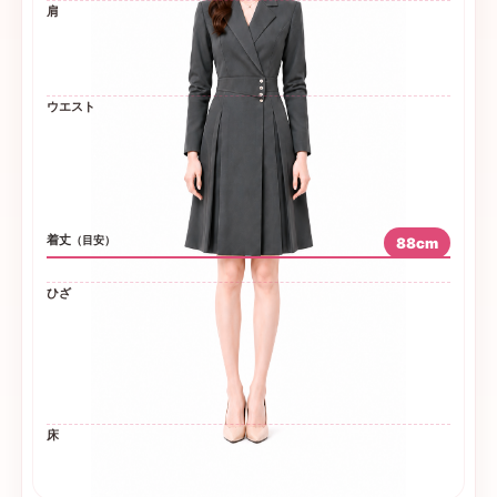
肩
ウエスト
着丈
（目安）
88cm
ひざ
床